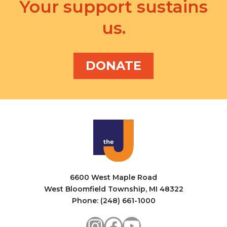
s
Your support sustains
i
e
o
us.
w
n
s
DONATE
N
a
v
i
g
a
t
6600 West Maple Road
i
West Bloomfield Township, MI 48322
Phone: (248) 661-1000
o
Instagram
Facebook
YouTube