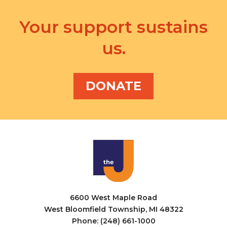
d
n
a
V
Your support sustains
t
t
i
s
i
us.
e
o
w
n
DONATE
s
N
a
v
i
g
a
6600 West Maple Road
West Bloomfield Township, MI 48322
t
Phone: (248) 661-1000