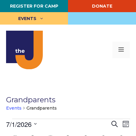
Skip
REGISTER FOR CAMP
DONATE
to
content
EVENTS
Me
Grandparents
Events
Grandparents
Events
E
7/1/2026
E
S
M
e
S
o
v
v
a