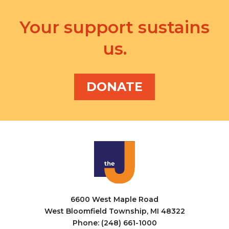
d
n
a
V
Your support sustains
t
t
i
s
i
us.
e
o
w
n
DONATE
s
N
a
v
i
g
a
6600 West Maple Road
West Bloomfield Township, MI 48322
t
Phone: (248) 661-1000