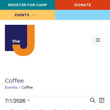
Skip
REGISTER FOR CAMP
DONATE
to
content
EVENTS
Me
Coffee
Events
Coffee
Events
E
7/1/2026
E
S
M
e
S
o
v
v
a